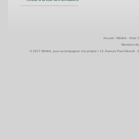
Accueil
-
Winlink
-
Votre 
Mentions lé
© 2017 Winlink, pour accompagner vos projets • 13, Avenue Paul Héroult - ZI