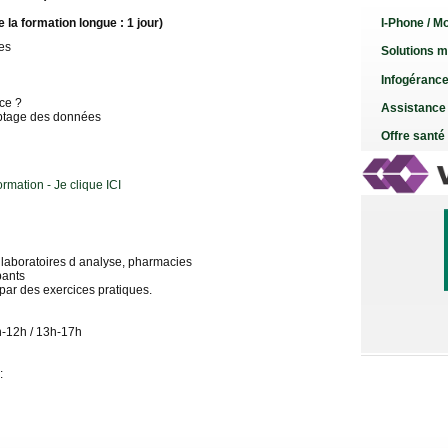
I-Phone / Mo
 la formation longue : 1 jour)
es
Solutions m
Infogéranc
ce ?
Assistance
yptage des données
Offre santé
ormation - Je clique ICI
 laboratoires d analyse, pharmacies
pants
par des exercices pratiques.
h-12h / 13h-17h
: