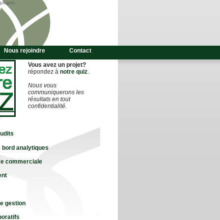
projets
Nous rejoindre
Contact
Vous avez un projet?
répondez à
notre quiz
.
Nous vous
communiquerons les
résultats en tout
confidentialité.
audits
 bord analytiques
e commerciale
ent
de gestion
boratifs