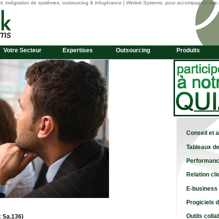
l, intégration de systèmes, outsourcing & infogérance | Winlink Systems, pour accompagner vos 
Votre Secteur
Expertises
Outsourcing
Produits
Conseil et 
Tableaux de
Performanc
Relation cli
E-business
Progiciels 
Outils colla
 Sa.136)