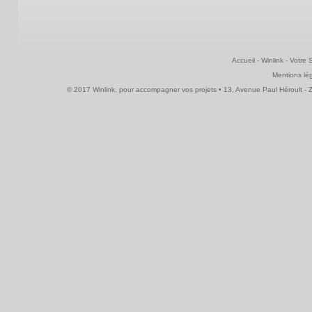
Accueil
-
Winlink
-
Votre 
Mentions lé
© 2017 Winlink, pour accompagner vos projets • 13, Avenue Paul Héroult - ZI