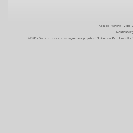
Accueil
-
Winlink
-
Votre 
Mentions lé
© 2017 Winlink, pour accompagner vos projets • 13, Avenue Paul Héroult - ZI